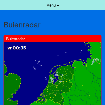
Menu +
Buienradar
Buienradar