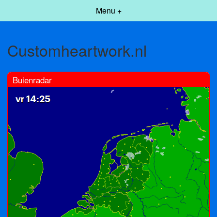
Menu +
Customheartwork.nl
Buienradar