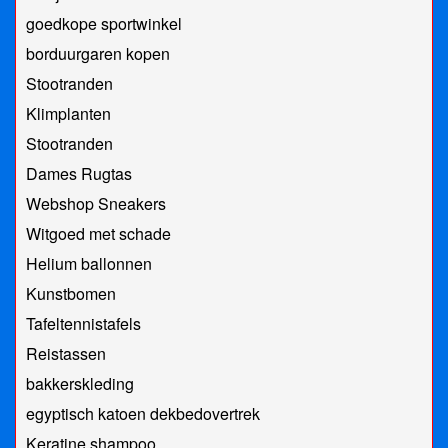
goedkope sportwinkel
borduurgaren kopen
Stootranden
Klimplanten
Stootranden
Dames Rugtas
Webshop Sneakers
Witgoed met schade
Helium ballonnen
Kunstbomen
Tafeltennistafels
Reistassen
bakkerskleding
egyptisch katoen dekbedovertrek
Keratine shampoo